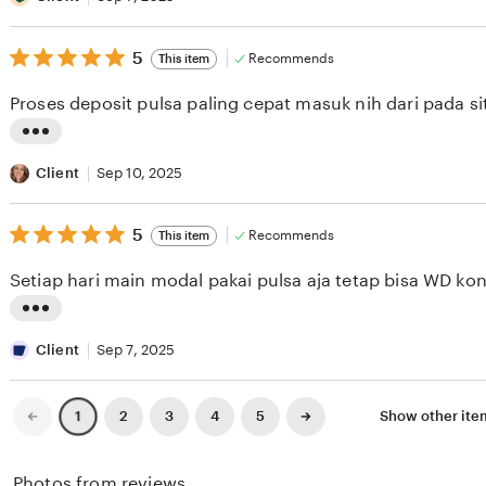
e
s
v
5
t
5
Recommends
This item
out
i
i
of
Proses deposit pulsa paling cepat masuk nih dari pada si
5
e
n
stars
w
g
L
b
r
i
Client
Sep 10, 2025
y
e
s
C
v
5
t
5
Recommends
This item
out
l
i
i
of
Setiap hari main modal pakai pulsa aja tetap bisa WD kons
5
i
e
n
stars
e
w
g
L
n
b
r
i
Client
Sep 7, 2025
t
y
e
s
C
v
t
Previous
Next
2
3
4
5
Show other it
1
page
page
l
i
i
i
e
n
Photos from reviews