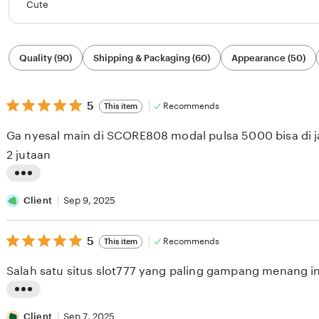
Cute
Filter
Quality (90)
Shipping & Packaging (60)
Appearance (50)
by
category
5
5
Recommends
This item
out
of
Ga nyesal main di SCORE808 modal pulsa 5000 bisa di j
5
stars
2 jutaan
L
i
Client
Sep 9, 2025
s
5
t
5
Recommends
This item
out
i
of
Salah satu situs slot777 yang paling gampang menang 
5
n
stars
g
L
r
i
Client
Sep 7, 2025