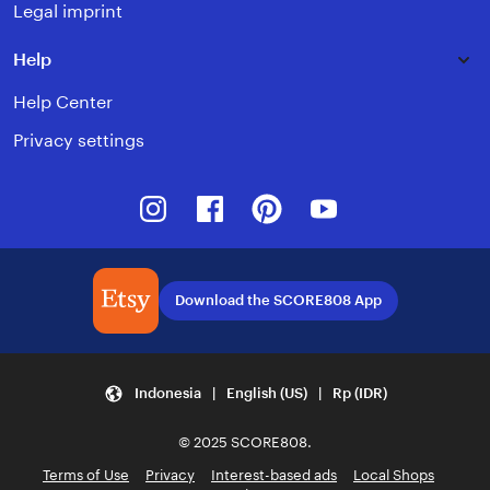
Legal imprint
Help
Help Center
Privacy settings
Instagram
Facebook
Pinterest
Youtube
Download the SCORE808 App
Indonesia | English (US) | Rp (IDR)
© 2025 SCORE808.
Terms of Use
Privacy
Interest-based ads
Local Shops