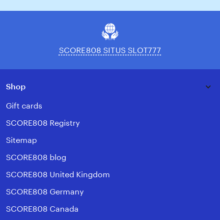
email
SCORE808 SITUS SLOT777
Shop
Gift cards
SCORE808 Registry
Sitemap
SCORE808 blog
SCORE808 United Kingdom
SCORE808 Germany
SCORE808 Canada