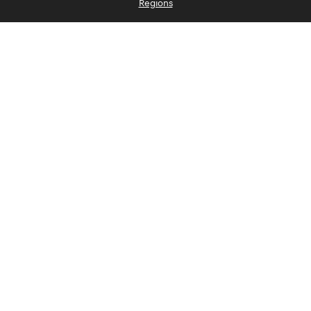
Regions